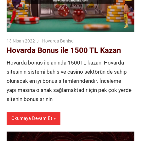
13 Nisan 2022
Hovarda Bahisci
Hovarda Bonus ile 1500 TL Kazan
Hovarda bonus ile anında 1500TL kazan. Hovarda
sitesinin sistemi bahis ve casino sektörün de sahip
olunacak en iyi bonus sitemlerindendir. İnceleme
yapılmasına olanak sağlamaktadır için pek çok yerde
sitenin bonuslarinin
Okumaya Devam Et