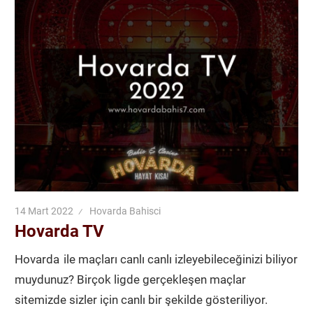
14 Mart 2022
Hovarda Bahisci
Hovarda TV
Hovarda ile maçları canlı canlı izleyebileceğinizi biliyor
muydunuz? Birçok ligde gerçekleşen maçlar
sitemizde sizler için canlı bir şekilde gösteriliyor.