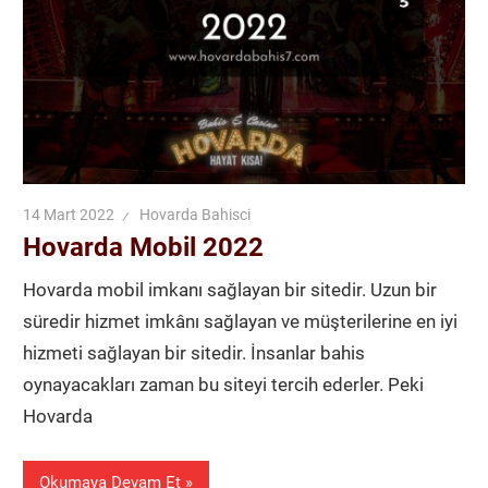
14 Mart 2022
Hovarda Bahisci
Hovarda Mobil 2022
Hovarda mobil imkanı sağlayan bir sitedir. Uzun bir
süredir hizmet imkânı sağlayan ve müşterilerine en iyi
hizmeti sağlayan bir sitedir. İnsanlar bahis
oynayacakları zaman bu siteyi tercih ederler. Peki
Hovarda
Okumaya Devam Et