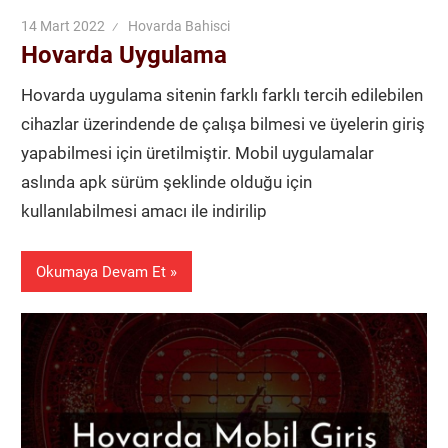
14 Mart 2022
Hovarda Bahisci
Hovarda Uygulama
Hovarda uygulama sitenin farklı farklı tercih edilebilen
cihazlar üzerindende de çalışa bilmesi ve üyelerin giriş
yapabilmesi için üretilmiştir. Mobil uygulamalar
aslında apk sürüm şeklinde olduğu için
kullanılabilmesi amacı ile indirilip
Okumaya Devam Et