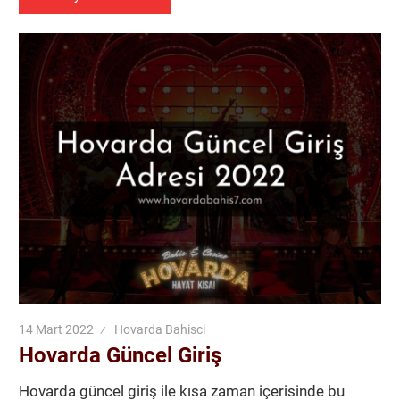
14 Mart 2022
Hovarda Bahisci
Hovarda Güncel Giriş
Hovarda güncel giriş ile kısa zaman içerisinde bu