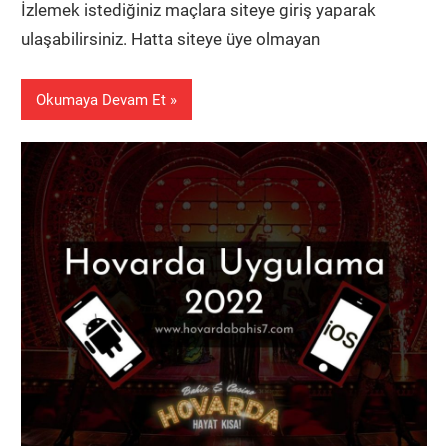
İzlemek istediğiniz maçlara siteye giriş yaparak
ulaşabilirsiniz. Hatta siteye üye olmayan
Okumaya Devam Et