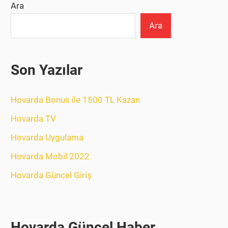
Ara
Ara
Son Yazılar
Hovarda Bonus ile 1500 TL Kazan
Hovarda TV
Hovarda Uygulama
Hovarda Mobil 2022
Hovarda Güncel Giriş
Hovarda Güncel Haber