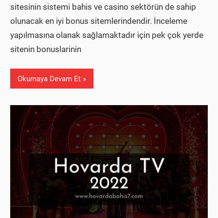
sitesinin sistemi bahis ve casino sektörün de sahip
olunacak en iyi bonus sitemlerindendir. İnceleme
yapılmasına olanak sağlamaktadır için pek çok yerde
sitenin bonuslarinin
Okumaya Devam Et